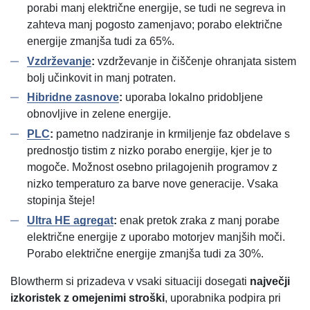
porabi manj električne energije, se tudi ne segreva in
zahteva manj pogosto zamenjavo; porabo električne
energije zmanjša tudi za 65%.
Vzdrževanje
:
vzdrževanje in čiščenje ohranjata sistem
bolj učinkovit in manj potraten.
Hibridne zasnove
:
uporaba lokalno pridobljene
obnovljive in zelene energije.
PLC
:
pametno nadziranje in krmiljenje faz obdelave s
prednostjo tistim z nizko porabo energije, kjer je to
mogoče. Možnost osebno prilagojenih programov z
nizko temperaturo za barve nove generacije. Vsaka
stopinja šteje!
Ultra HE agregat
:
enak pretok zraka z manj porabe
električne energije z uporabo motorjev manjših moči.
Porabo električne energije zmanjša tudi za 30%.
Blowtherm si prizadeva v vsaki situaciji dosegati
največji
izkoristek
z omejenimi stroški
, uporabnika podpira pri