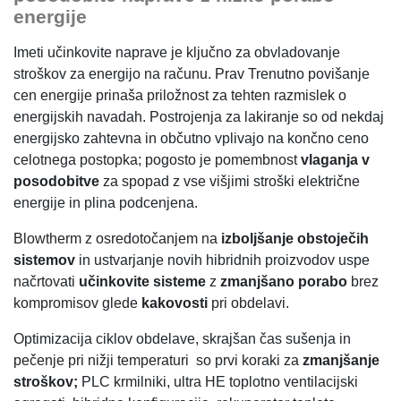
energije
Imeti učinkovite naprave je ključno za obvladovanje
stroškov za energijo na računu. Prav Trenutno povišanje
cen energije prinaša priložnost za tehten razmislek o
energijskih navadah. Postrojenja za lakiranje so od nekdaj
energijsko zahtevna in občutno vplivajo na končno ceno
celotnega postopka; pogosto je pomembnost
vlaganja v
posodobitve
za spopad z vse višjimi stroški električne
energije in plina podcenjena.
Blowtherm z osredotočanjem na
izboljšanje obstoječih
sistemov
in ustvarjanje novih hibridnih proizvodov uspe
načrtovati
učinkovite sisteme
z
zmanjšano porabo
brez
kompromisov glede
kakovosti
pri obdelavi.
Optimizacija ciklov obdelave, skrajšan čas sušenja in
pečenje pri nižji temperaturi so prvi koraki za
zmanjšanje
stroškov;
PLC krmilniki, ultra HE toplotno ventilacijski