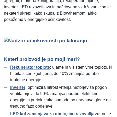
agregati, hibridna konfiguracija, rekuperator toplote,
inverter, LED razsvetljava in načrtovano vzdrževanje so le
nekateri ukrepi, kako skupaj z Blowthermom lahko
posežemo v energijsko učinkovitost.
Kateri proizvod je po moji meri?
Rekuperator toplote
:
ujame in v sistem vrne toploto, ki
bi bila sicer izgubljena, do 40% zmanjša porabo
toplotne energije.
Inverter
:
optimizira hitrost vrtenja motorjev za pogon
ventilatorjev, do 50% zmanjša porabo električne
energije in pretok zraka samodejno uravnava glede na
trenutno fazo obdelave.
LED kot zamenjava za obstoječo razsvetljavo:
ne le