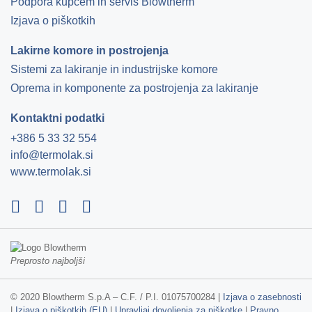
Podpora kupcem in servis Blowtherm
Izjava o piškotkih
Lakirne komore in postrojenja
Sistemi za lakiranje in industrijske komore
Oprema in komponente za postrojenja za lakiranje
Kontaktni podatki
+386 5 33 32 554
info@termolak.si
www.termolak.si
Preprosto najboljši
© 2020 Blowtherm S.p.A – C.F. / P.I. 01075700284 |
Izjava o zasebnosti
|
Izjava o piškotkih (EU)
|
Upravljaj dovoljenja za piškotke
|
Pravno