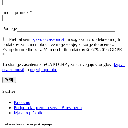
Ime in priimek
*
Podjetje
Prebral sem
izjavo o zasebnosti
in soglašam z obdelavo mojih
podatkov za namen obdelave moje vloge, kakor je določeno z
Evropsko uredbo za zaščito osebnih podatkov št. 679/2016 GDPR.
*
Ta stran je zaščitena z reCAPTCHA, za kar veljajo Googlovi
Izjava
o zasebnosti
in
pogoji uporabe
.
Storitve
Kdo smo
Podpora kupcem in servis Blowtherm
Izjava o piškotkih
Lakirne komore in postrojenja