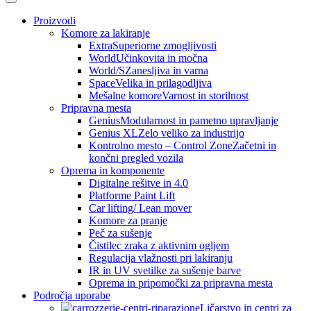
Proizvodi
Komore za lakiranje
Extra
Superiorne zmogljivosti
World
Učinkovita in močna
World/S
Zanesljiva in varna
Space
Velika in prilagodljiva
Mešalne komore
Varnost in storilnost
Pripravna mesta
Genius
Modularnost in pametno upravljanje
Genius XL
Zelo veliko za industrijo
Kontrolno mesto – Control Zone
Začetni in
končni pregled vozila
Oprema in komponente
Digitalne rešitve in 4.0
Platforme Paint Lift
Car lifting/ Lean mover
Komore za pranje
Peč za sušenje
Čistilec zraka z aktivnim ogljem
Regulacija vlažnosti pri lakiranju
IR in UV svetilke za sušenje barve
Oprema in pripomočki za pripravna mesta
Področja uporabe
Ličarstvo in centri za