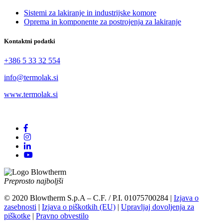
Sistemi za lakiranje in industrijske komore
Oprema in komponente za postrojenja za lakiranje
Kontaktni podatki
+386 5 33 32 554
info@termolak.si
www.termolak.si
Preprosto najboljši
© 2020 Blowtherm S.p.A – C.F. / P.I. 01075700284 |
Izjava o
zasebnosti
|
Izjava o piškotkih (EU)
|
Upravljaj dovoljenja za
piškotke
|
Pravno obvestilo