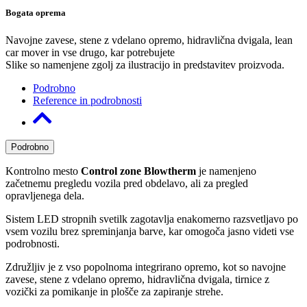
Bogata oprema
Navojne zavese, stene z vdelano opremo, hidravlična dvigala, lean
car mover in vse drugo, kar potrebujete
Slike so namenjene zgolj za ilustracijo in predstavitev proizvoda.
Podrobno
Reference in podrobnosti
Podrobno
Kontrolno mesto
Control zone Blowtherm
je namenjeno
začetnemu pregledu vozila pred obdelavo, ali za pregled
opravljenega dela.
Sistem LED stropnih svetilk zagotavlja enakomerno razsvetljavo po
vsem vozilu brez spreminjanja barve, kar omogoča jasno videti vse
podrobnosti.
Združljiv je z vso popolnoma integrirano opremo, kot so navojne
zavese, stene z vdelano opremo, hidravlična dvigala, tirnice z
vozički za pomikanje in plošče za zapiranje strehe.