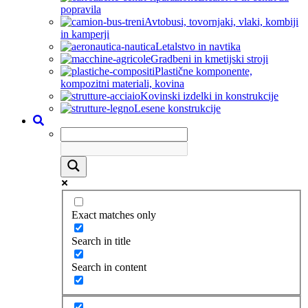
popravila
Avtobusi, tovornjaki, vlaki, kombiji
in kamperji
Letalstvo in navtika
Gradbeni in kmetijski stroji
Plastične komponente,
kompozitni materiali, kovina
Kovinski izdelki in konstrukcije
Lesene konstrukcije
Exact matches only
Search in title
Search in content