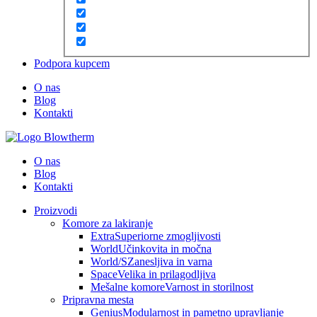
Podpora kupcem
O nas
Blog
Kontakti
O nas
Blog
Kontakti
Proizvodi
Komore za lakiranje
Extra
Superiorne zmogljivosti
World
Učinkovita in močna
World/S
Zanesljiva in varna
Space
Velika in prilagodljiva
Mešalne komore
Varnost in storilnost
Pripravna mesta
Genius
Modularnost in pametno upravljanje