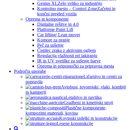
Genius XL
Zelo veliko za industrijo
Kontrolno mesto – Control Zone
Začetni in
končni pregled vozila
Oprema in komponente
Digitalne rešitve in 4.0
Platforme Paint Lift
Car lifting/ Lean mover
Komore za pranje
Peč za sušenje
Čistilec zraka z aktivnim ogljem
Regulacija vlažnosti pri lakiranju
IR in UV svetilke za sušenje barve
Oprema in pripomočki za pripravna mesta
Področja uporabe
Ličarstvo in centri za
popravila
Avtobusi, tovornjaki, vlaki, kombiji
in kamperji
Letalstvo in navtika
Gradbeni in kmetijski stroji
Plastične komponente,
kompozitni materiali, kovina
Kovinski izdelki in konstrukcije
Lesene konstrukcije