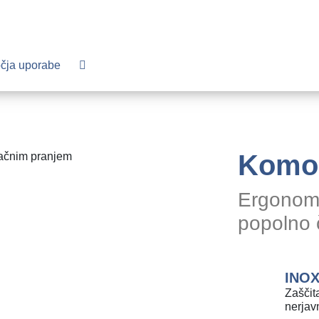
čja uporabe
Komor
Ergonomi
popolno č
INOX
Zaščita
nerjav