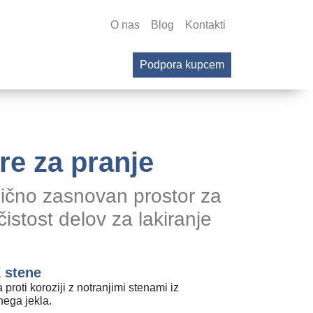
O nas
Blog
Kontakti
Podpora kupcem
e za pranje
čno zasnovan prostor za
istost delov za lakiranje
 stene
 proti koroziji z notranjimi stenami iz
nega jekla.