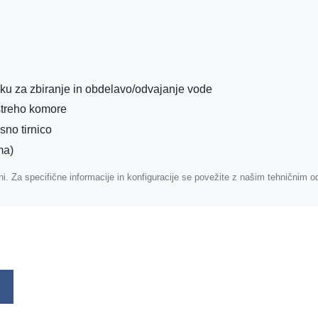
laku za zbiranje in obdelavo/odvajanje vode
 streho komore
sno tirnico
ma)
šni. Za specifične informacije in konfiguracije se povežite z našim tehničnim 