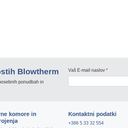
ostih Blowtherm
Vaš E-mail naslov
*
, posebnih ponudbah in
rne komore in
Kontaktni podatki
rojenja
+386 5 33 32 554