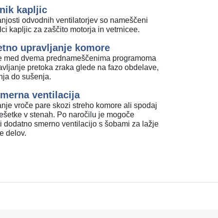
nik kapljic
anjosti odvodnih ventilatorjev so nameščeni
ci kapljic za zaščito motorja in vetrnicee.
tno upravljanje komore
ite med dvema prednameščenima programoma
avljanje pretoka zraka glede na fazo obdelave,
nja do sušenja.
merna ventilacija
nje vroče pare skozi streho komore ali spodaj
rešetke v stenah. Po naročilu je mogoče
ti dodatno smerno ventilacijo s šobami za lažje
e delov.