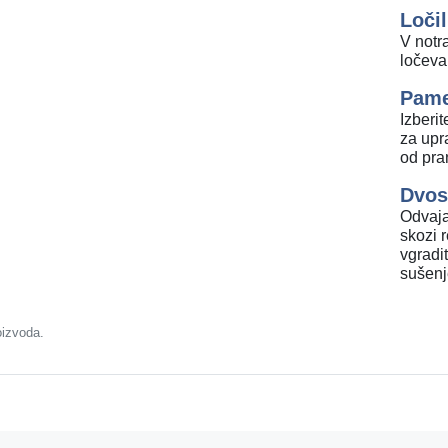
Ločil
V notr
ločeval
Pame
Izber
za upr
od pra
Dvos
Odvaja
skozi 
vgradi
sušenj
oizvoda.