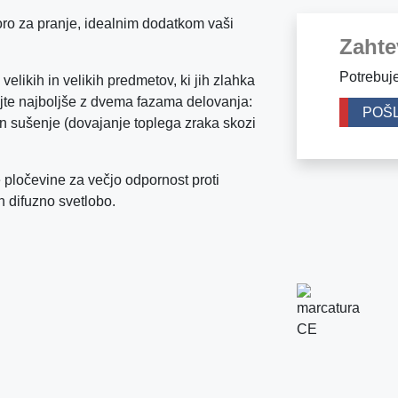
oro za pranje, idealnim dodatkom vaši
Zahte
Potrebuje
velikih in velikih predmetov, ki jih zlahka
ajte najboljše z dvema fazama delovanja:
POŠL
in sušenje (dovajanje toplega zraka skozi
 pločevine za večjo odpornost proti
in difuzno svetlobo.