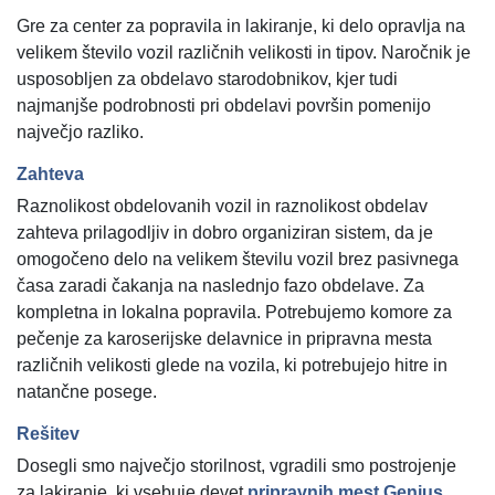
Gre za center za popravila in lakiranje, ki delo opravlja na
velikem število vozil različnih velikosti in tipov. Naročnik je
usposobljen za obdelavo starodobnikov, kjer tudi
najmanjše podrobnosti pri obdelavi površin pomenijo
največjo razliko.
Zahteva
Raznolikost obdelovanih vozil in raznolikost obdelav
zahteva prilagodljiv in dobro organiziran sistem, da je
omogočeno delo na velikem številu vozil brez pasivnega
časa zaradi čakanja na naslednjo fazo obdelave. Za
kompletna in lokalna popravila. Potrebujemo komore za
pečenje za karoserijske delavnice in pripravna mesta
različnih velikosti glede na vozila, ki potrebujejo hitre in
natančne posege.
Rešitev
Dosegli smo največjo storilnost, vgradili smo postrojenje
za lakiranje, ki vsebuje devet
pripravnih mest Genius
,