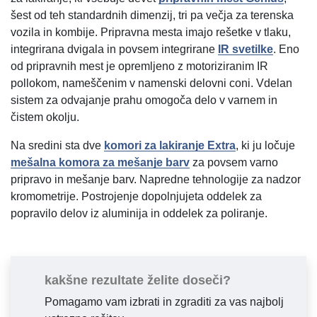
šest od teh standardnih dimenzij, tri pa večja za terenska
vozila in kombije. Pripravna mesta imajo rešetke v tlaku,
integrirana dvigala in povsem integrirane
IR svetilke
. Eno
od pripravnih mest je opremljeno z motoriziranim IR
pollokom, nameščenim v namenski delovni coni. Vdelan
sistem za odvajanje prahu omogoča delo v varnem in
čistem okolju.
Na sredini sta dve
komori za lakiranje Extra
, ki ju ločuje
mešalna komora za mešanje barv
za povsem varno
pripravo in mešanje barv. Napredne tehnologije za nadzor
kromometrije. Postrojenje dopolnjujeta oddelek za
popravilo delov iz aluminija in oddelek za poliranje.
kakšne rezultate želite doseči?
Pomagamo vam izbrati in zgraditi za vas najbolj