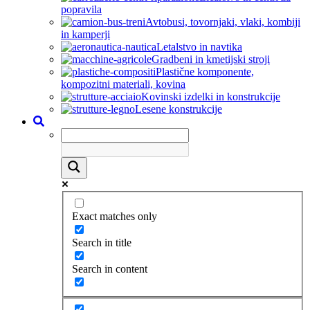
popravila
Avtobusi, tovornjaki, vlaki, kombiji
in kamperji
Letalstvo in navtika
Gradbeni in kmetijski stroji
Plastične komponente,
kompozitni materiali, kovina
Kovinski izdelki in konstrukcije
Lesene konstrukcije
Exact matches only
Search in title
Search in content