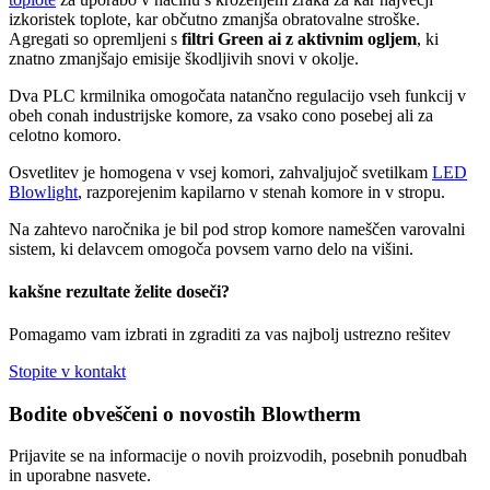
izkoristek toplote, kar občutno zmanjša obratovalne stroške.
Agregati so opremljeni s
filtri Green ai z aktivnim ogljem
, ki
znatno zmanjšajo emisije škodljivih snovi v okolje.
Dva PLC krmilnika omogočata natančno regulacijo vseh funkcij v
obeh conah industrijske komore, za vsako cono posebej ali za
celotno komoro.
Osvetlitev je homogena v vsej komori, zahvaljujoč svetilkam
LED
Blowlight
, razporejenim kapilarno v stenah komore in v stropu.
Na zahtevo naročnika je bil pod strop komore nameščen varovalni
sistem, ki delavcem omogoča povsem varno delo na višini.
kakšne rezultate želite doseči?
Pomagamo vam izbrati in zgraditi za vas najbolj ustrezno rešitev
Stopite v kontakt
Bodite obveščeni o novostih Blowtherm
Prijavite se na informacije o novih proizvodih, posebnih ponudbah
in uporabne nasvete.