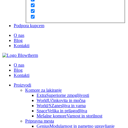
Podpora kupcem
O nas
Blog
Kontakti
O nas
Blog
Kontakti
Proizvodi
Komore za lakiranje
Extra
Superiorne zmogljivosti
World
Učinkovita in močna
World/S
Zanesljiva in varna
Space
Velika in prilagodljiva
Mešalne komore
Varnost in storilnost
Pripravna mesta
Genius
Modularnost in pametno upravljanje