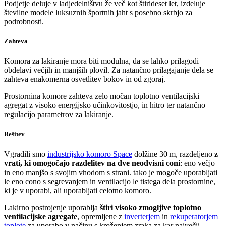
Podjetje deluje v ladjedelništvu že več kot štirideset let, izdeluje
številne modele luksuznih športnih jaht s posebno skrbjo za
podrobnosti.
Zahteva
Komora za lakiranje mora biti modulna, da se lahko prilagodi
obdelavi večjih in manjših plovil. Za natančno prilagajanje dela se
zahteva enakomerna osvetlitev bokov in od zgoraj.
Prostornina komore zahteva zelo močan toplotno ventilacijski
agregat z visoko energijsko učinkovitostjo, in hitro ter natančno
regulacijo parametrov za lakiranje.
Rešitev
Vgradili smo
industrijsko komoro Space
dolžine 30 m, razdeljeno
z
vrati, ki omogočajo razdelitev na dve neodvisni coni
: eno večjo
in eno manjšo s svojim vhodom s strani. tako je mogoče uporabljati
le eno cono s segrevanjem in ventilacijo le tistega dela prostornine,
ki je v uporabi, ali uporabljati celotno komoro.
Lakirno postrojenje uporablja
štiri visoko zmogljive toplotno
ventilacijske agregate
, opremljene z
inverterjem
in
rekuperatorjem
toplote
za uporabo v načinu s kroženjem zraka za kar največji