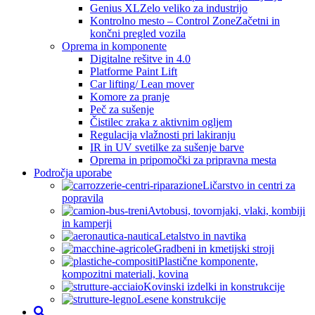
Genius XL
Zelo veliko za industrijo
Kontrolno mesto – Control Zone
Začetni in
končni pregled vozila
Oprema in komponente
Digitalne rešitve in 4.0
Platforme Paint Lift
Car lifting/ Lean mover
Komore za pranje
Peč za sušenje
Čistilec zraka z aktivnim ogljem
Regulacija vlažnosti pri lakiranju
IR in UV svetilke za sušenje barve
Oprema in pripomočki za pripravna mesta
Področja uporabe
Ličarstvo in centri za
popravila
Avtobusi, tovornjaki, vlaki, kombiji
in kamperji
Letalstvo in navtika
Gradbeni in kmetijski stroji
Plastične komponente,
kompozitni materiali, kovina
Kovinski izdelki in konstrukcije
Lesene konstrukcije