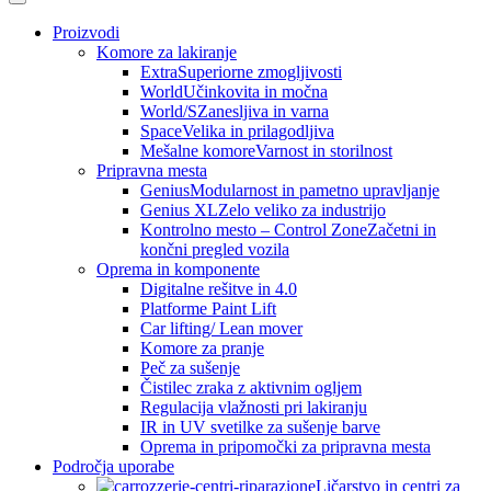
Proizvodi
Komore za lakiranje
Extra
Superiorne zmogljivosti
World
Učinkovita in močna
World/S
Zanesljiva in varna
Space
Velika in prilagodljiva
Mešalne komore
Varnost in storilnost
Pripravna mesta
Genius
Modularnost in pametno upravljanje
Genius XL
Zelo veliko za industrijo
Kontrolno mesto – Control Zone
Začetni in
končni pregled vozila
Oprema in komponente
Digitalne rešitve in 4.0
Platforme Paint Lift
Car lifting/ Lean mover
Komore za pranje
Peč za sušenje
Čistilec zraka z aktivnim ogljem
Regulacija vlažnosti pri lakiranju
IR in UV svetilke za sušenje barve
Oprema in pripomočki za pripravna mesta
Področja uporabe
Ličarstvo in centri za