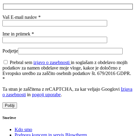
Vaš E-mail naslov
*
Ime in priimek
*
Podjetje
Prebral sem
izjavo o zasebnosti
in soglašam z obdelavo mojih
podatkov za namen obdelave moje vloge, kakor je določeno z
Evropsko uredbo za zaščito osebnih podatkov št. 679/2016 GDPR.
*
Ta stran je zaščitena z reCAPTCHA, za kar veljajo Googlovi
Izjava
o zasebnosti
in
pogoji uporabe
.
Storitve
Kdo smo
Podpora kupcem in servis Blowtherm