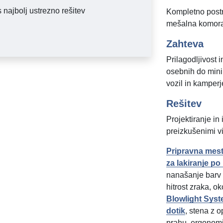
 najbolj ustrezno rešitev
Kompletno postr
mešalna komor
Zahteva
Prilagodljivost 
osebnih do mini
vozil in kamperj
Rešitev
Projektiranje i
preizkušenimi v
Pripravna mes
za lakiranje po
nanašanje barv 
hitrost zraka, o
Blowlight Sys
dotik
, stena z 
prahu, ergonomi