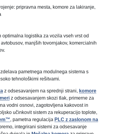
ojenje: pripravna mesta, komore za lakiranje,
a
in optimalna logistika za vozila vseh vrst od
 avtobusov, manjših tovornjakov, komercialnih
ev.
n izdelava pametnega modulnega sistema s
isoko tehnološkimi rešitvami.
ta
z odsesavanjem na sprednji strani,
komore
 meri
z odsesavanjem skozi tlak, primerne za
na vodni osnovi, zagotovljena kakovost in
koljsko učinkovit sistem za rekuperacijo toplote,
tem™
, pametna regulacija
PLC z zaslonom na
opremo, integrirani sistemi za odsesavanje
čna dvigala in
Mešalna komora
za pripravo