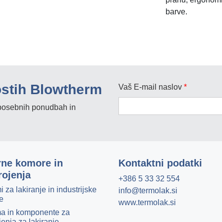
barve.
ostih Blowtherm
Vaš E-mail naslov
*
, posebnih ponudbah in
rne komore in
Kontaktni podatki
rojenja
+386 5 33 32 554
i za lakiranje in industrijske
info@termolak.si
e
www.termolak.si
a in komponente za
jenja za lakiranje