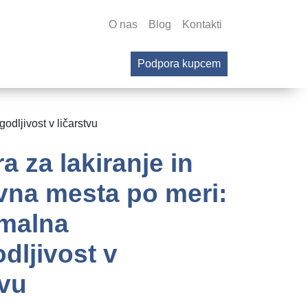
O nas
Blog
Kontakti
Podpora kupcem
odljivost v ličarstvu
 za lakiranje in
vna mesta po meri:
malna
odljivost v
tvu