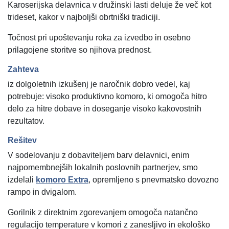
Karoserijska delavnica v družinski lasti deluje že več kot
trideset, kakor v najboljši obrtniški tradiciji.
Točnost pri upoštevanju roka za izvedbo in osebno
prilagojene storitve so njihova prednost.
Zahteva
iz dolgoletnih izkušenj je naročnik dobro vedel, kaj
potrebuje: visoko produktivno komoro, ki omogoča hitro
delo za hitre dobave in doseganje visoko kakovostnih
rezultatov.
Rešitev
V sodelovanju z dobaviteljem barv delavnici, enim
najpomembnejših lokalnih poslovnih partnerjev, smo
izdelali
komoro Extra
, opremljeno s pnevmatsko dovozno
rampo in dvigalom.
Gorilnik z direktnim zgorevanjem omogoča natančno
regulacijo temperature v komori z zanesljivo in ekološko