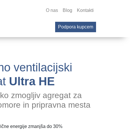
O nas
Blog
Kontakti
Podpora kupcem
no ventilacijski
at
Ultra HE
oko zmogljiv agregat za
komore in pripravna mesta
rične energije zmanjša do 30%