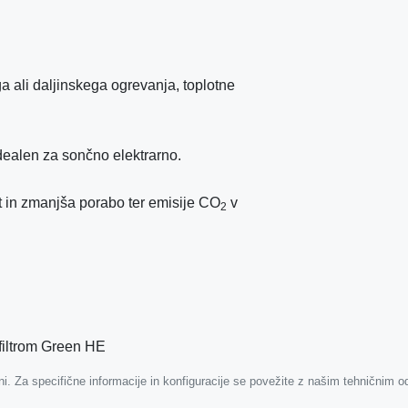
a ali daljinskega ogrevanja, toplotne
dealen za sončno elektrarno.
t in zmanjša porabo ter emisije CO
v
2
filtrom Green HE
šni. Za specifične informacije in konfiguracije se povežite z našim tehničnim 