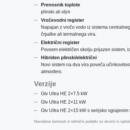
Prenosnik toplote
plinski ali oljni
Vročevodni register
Napajan z vročo vodo iz sistema centralneg
črpalke ali termalnega vira.
Električni register
Povsem električen okolju prijazen sistem, i
Hibriden plinski/električni
Novi sistem na dva vira poveča učinkovitos
atmosfero.
Verzije
Gtv Ultra HE 2×7.5 kW
Gtv Ultra HE 2×11 kW
Gtv Ultra HE 2×15 kW s serijsko vgrajenim 
Navedene lastnosti in tehnični podatki so okvirni in splo