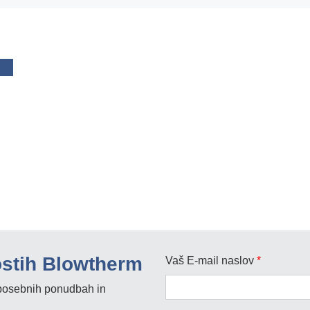
ostih Blowtherm
Vaš E-mail naslov
*
, posebnih ponudbah in