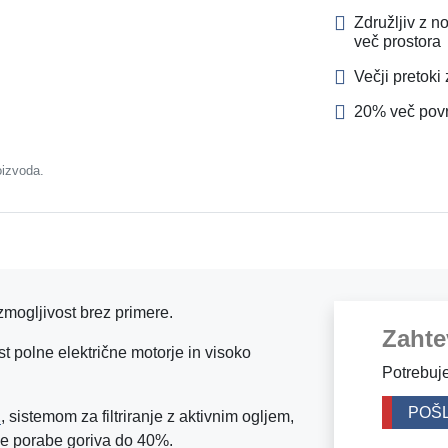
Združljiv z 
več prostora
Večji pretoki
20% več površ
oizvoda.
zmogljivost brez primere.
Zahte
 polne električne motorje in visoko
Potrebuje
POŠL
E
, sistemom za filtriranje z aktivnim ogljem,
je porabe goriva do 40%.