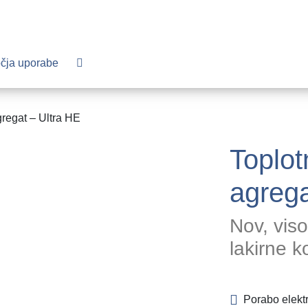
čja uporabe
gregat – Ultra HE
Toplot
agreg
Nov, vis
lakirne 
Porabo elekt