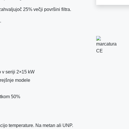
hvaljujoč 25% večji površini filtra.
.
o v seriji 2×15 kW
prejšnje modele
ristkom 50%
acijo temperature. Na metan ali UNP.