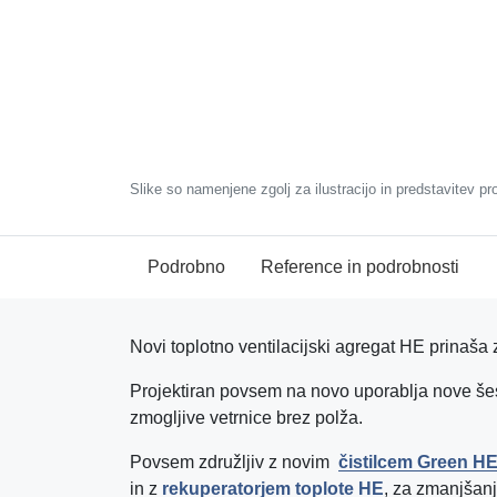
Slike so namenjene zgolj za ilustracijo in predstavitev pr
Podrobno
Reference in podrobnosti
Novi toplotno ventilacijski agregat HE prinaša 
Projektiran povsem na novo uporablja nove šest
zmogljive vetrnice brez polža.
Povsem združljiv z novim
čistilcem Green H
in z
rekuperatorjem toplote HE
, za zmanjšan