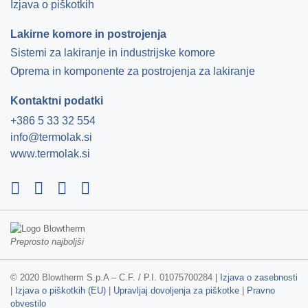
Izjava o piškotkih
Lakirne komore in postrojenja
Sistemi za lakiranje in industrijske komore
Oprema in komponente za postrojenja za lakiranje
Kontaktni podatki
+386 5 33 32 554
info@termolak.si
www.termolak.si
Preprosto najboljši
© 2020 Blowtherm S.p.A – C.F. / P.I. 01075700284 |
Izjava o zasebnosti
|
Izjava o piškotkih (EU)
|
Upravljaj dovoljenja za piškotke
|
Pravno
obvestilo