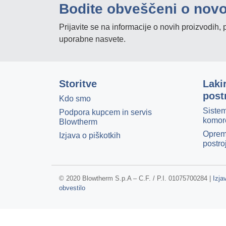
Bodite obveščeni o nov
Prijavite se na informacije o novih proizvodih
uporabne nasvete.
Storitve
Laki
post
Kdo smo
Sistem
Podpora kupcem in servis
komor
Blowtherm
Oprem
Izjava o piškotkih
postro
© 2020 Blowtherm S.p.A – C.F. / P.I. 01075700284 |
Izja
obvestilo