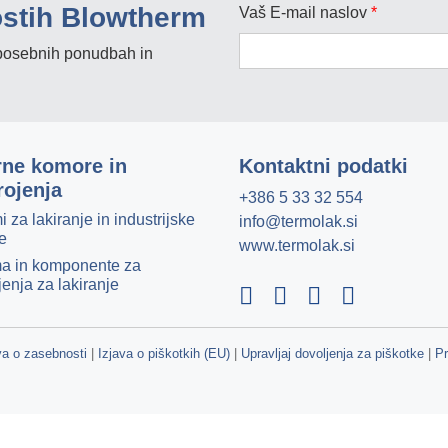
ostih Blowtherm
Vaš E-mail naslov
*
, posebnih ponudbah in
rne komore in
Kontaktni podatki
rojenja
+386 5 33 32 554
i za lakiranje in industrijske
info@termolak.si
e
www.termolak.si
a in komponente za
jenja za lakiranje
va o zasebnosti
|
Izjava o piškotkih (EU)
|
Upravljaj dovoljenja za piškotke
|
P